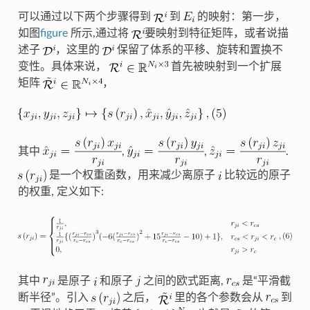
可以通过以下两个步骤得到
到
的映射：第一步，
如图
figure
所示,通过将
要映射到特征矩阵，或者说描
述子
，这里的
保留了体系的平移、旋转和置换不
变性。具体来说，
首先被映射到一个扩展
矩阵
，
其中
,
,
.
是一个权重函数，用来减少离原子
比较远的原子
的权重, 定义如下:
其中
是原子
和原子
之间的欧式距离,
是“平滑截
断半径”。引入
之后，
里的各个参数会从
到