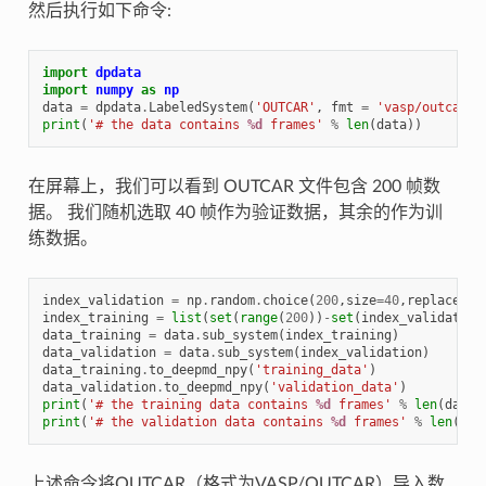
然后执行如下命令:
import
dpdata
import
numpy
as
np
data
=
dpdata
.
LabeledSystem
(
'OUTCAR'
,
fmt
=
'vasp/outcar'
)
print
(
'# the data contains 
%d
 frames'
%
len
(
data
))
在屏幕上，我们可以看到 OUTCAR 文件包含 200 帧数
据。 我们随机选取 40 帧作为验证数据，其余的作为训
练数据。
index_validation
=
np
.
random
.
choice
(
200
,
size
=
40
,
replace
=
Fa
index_training
=
list
(
set
(
range
(
200
))
-
set
(
index_validation
data_training
=
data
.
sub_system
(
index_training
)
data_validation
=
data
.
sub_system
(
index_validation
)
data_training
.
to_deepmd_npy
(
'training_data'
)
data_validation
.
to_deepmd_npy
(
'validation_data'
)
print
(
'# the training data contains 
%d
 frames'
%
len
(
data_
print
(
'# the validation data contains 
%d
 frames'
%
len
(
dat
上述命令将OUTCAR（格式为VASP/OUTCAR）导入数