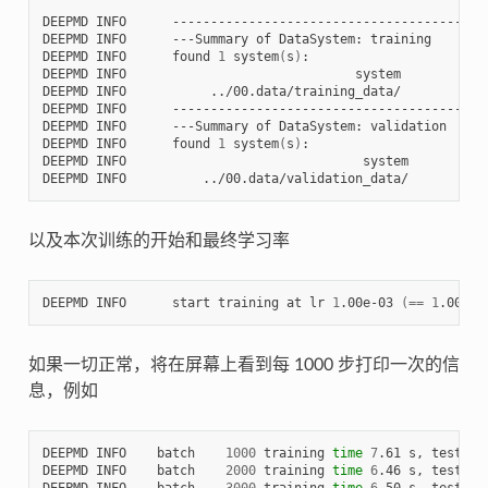
DEEPMD INFO      -----------------------------------------
DEEPMD INFO      ---Summary of DataSystem: training     --
DEEPMD INFO      found 
1
 system
(
s
)
:

DEEPMD INFO                              system        nat
DEEPMD INFO           ../00.data/training_data/           
DEEPMD INFO      -----------------------------------------
DEEPMD INFO      ---Summary of DataSystem: validation   --
DEEPMD INFO      found 
1
 system
(
s
)
:

DEEPMD INFO                               system       nat
DEEPMD INFO          ../00.data/validation_data/          
以及本次训练的开始和最终学习率
DEEPMD INFO      start training at lr 
1
.00e-03 
(==
1
.00e-0
如果一切正常，将在屏幕上看到每 1000 步打印一次的信
息，例如
DEEPMD INFO    batch    
1000
 training 
time
7
.61 s, testing
DEEPMD INFO    batch    
2000
 training 
time
6
.46 s, testing
DEEPMD INFO    batch    
3000
 training 
time
6
.50 s, testing