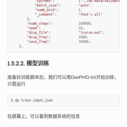
"systems"
:
[
"../00.data/validation_
"batch_size"
:
"auto"
,
"numb_btch"
:
1
,
"_comment"
:
"that's all"
},
"numb_steps"
:
100000
,
"seed"
:
10
,
"disp_file"
:
"lcurve.out"
,
"disp_freq"
:
1000
,
"save_freq"
:
10000
,
},
1.5.2.2.
模型训练
准备好训练脚本后，我们可以用DeePMD-kit开始训练，
只需运行
在屏幕上，可以看到数据系统的信息