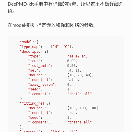
DeePMD-kit手册中有详细的解释，所以这里不做详细介
绍。
在model模块, 指定嵌入和你和网络的参数。
"model"
:{
"type_map"
:
[
"H"
,
"C"
],
#
"descriptor"
:{
"type"
:
"se_e2_a"
,
#
"rcut"
:
6.00
,
#
"rcut_smth"
:
0.50
,
#
"sel"
:
[
4
,
1
],
#
"neuron"
:
[
10
,
20
,
40
],
#
"resnet_dt"
:
false
,
"axis_neuron"
:
4
,
#
"seed"
:
1
,
"_comment"
:
"that's all"
},
"fitting_net"
:{
"neuron"
:
[
100
,
100
,
100
],
#
"resnet_dt"
:
true
,
"seed"
:
1
,
"_comment"
:
"that's all"
},
"_comment"
:
"that's all"
'