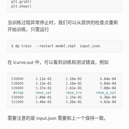
plt
.
grid
()
plt
.
show
()
当训练过程异常停止时，我们可以从提供的检查点重新
开始训练，只需运行
在 lcurve.out 中，可以看到训练和测试错误，例如
538000
3
.12e-01       
2
.16e-01         
6
.84e-04      
538000
3
.12e-01       
2
.16e-01         
6
.84e-04      
539000
3
.37e-01       
2
.61e-01         
7
.08e-04      
#step      rmse_val       rmse_trn       rmse_e_val      
530000
2
.89e-01       
2
.15e-01         
6
.36e-04      
531000
3
.46e-01       
3
.26e-01         
4
.62e-04      
需要注意的是 input.json 需要和上一个保持一致。