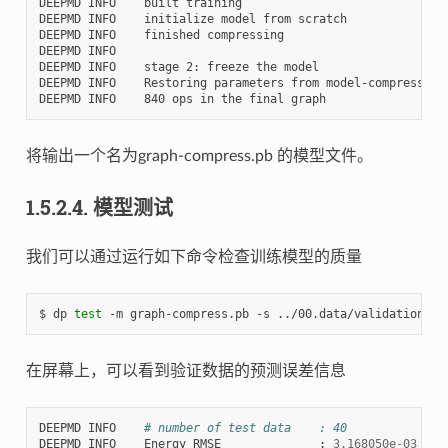
DEEPMD INFO    built training

DEEPMD INFO    initialize model from scratch

DEEPMD INFO    finished compressing

DEEPMD INFO    

DEEPMD INFO    stage 2: freeze the model

DEEPMD INFO    Restoring parameters from model-compression/
将输出一个名为graph-compress.pb 的模型文件。
1.5.2.4.
模型测试
我们可以通过运行如下命令检查训练模型的质量
$ dp 
test
 -m graph-compress.pb -s ../00.data/validation_da
在屏幕上，可以看到验证数据的预测误差信息
DEEPMD
INFO
# number of test data    : 40 
DEEPMD
INFO
Energy
RMSE
:
3.168050e-03
eV