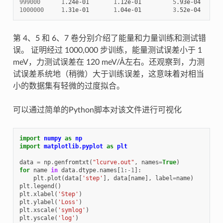
999000
1
.24e-01       
1
.12e-01         
5
.93e-04      
1000000
1
.31e-01       
1
.04e-01         
3
.52e-04      
第 4、5 和 6、7 卷分别介绍了能量和力量训练和测试错
误。 证明经过 1000,000 步训练，能量测试误差小于 1
meV，力测试误差在 120 meV/Å左右。还观察到，力测
试误差系统地（稍微）大于训练误差，这意味着对相当
小的数据集有轻微的过度拟合。
可以通过简单的Python脚本对该文件进行可视化
import
numpy
as
np
import
matplotlib.pyplot
as
plt
data
=
np
.
genfromtxt
(
"lcurve.out"
,
names
=
True
)
for
name
in
data
.
dtype
.
names
[
1
:
-
1
]:
plt
.
plot
(
data
[
'step'
],
data
[
name
],
label
=
name
)
plt
.
legend
()
plt
.
xlabel
(
'Step'
)
plt
.
ylabel
(
'Loss'
)
plt
.
xscale
(
'symlog'
)
plt
.
yscale
(
'log'
)