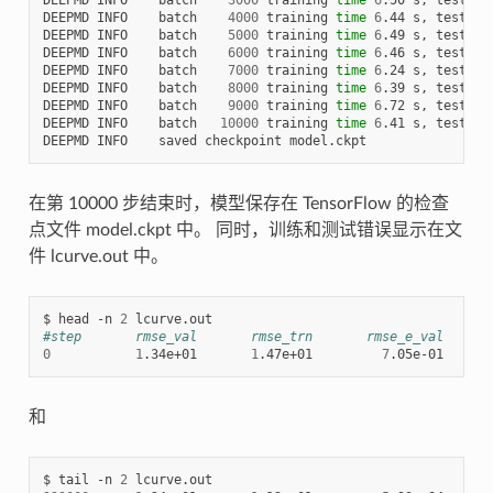
DEEPMD INFO    batch    
4000
 training 
time
6
.44 s, testing
DEEPMD INFO    batch    
5000
 training 
time
6
.49 s, testing
DEEPMD INFO    batch    
6000
 training 
time
6
.46 s, testing
DEEPMD INFO    batch    
7000
 training 
time
6
.24 s, testing
DEEPMD INFO    batch    
8000
 training 
time
6
.39 s, testing
DEEPMD INFO    batch    
9000
 training 
time
6
.72 s, testing
DEEPMD INFO    batch   
10000
 training 
time
6
.41 s, testing
在第 10000 步结束时，模型保存在 TensorFlow 的检查
点文件 model.ckpt 中。 同时，训练和测试错误显示在文
件 lcurve.out 中。
$ head -n 
2
#step       rmse_val       rmse_trn       rmse_e_val      
0
1
.34e+01       
1
.47e+01         
7
.05e-01      
和
$ tail -n 
2