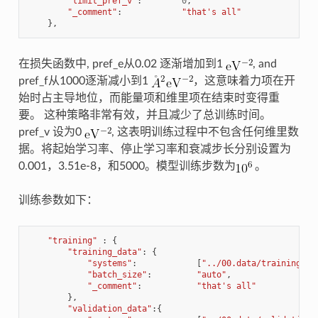
"limit_pref_v"
:
0
,
"_comment"
:
"that's all"
},
在损失函数中, pref_e从0.02 逐渐增加到1
, and
pref_f从1000逐渐减小到1
，这意味着力项在开
始时占主导地位，而能量项和维里项在结束时变得重
要。 这种策略非常有效，并且减少了总训练时间。
pref_v 设为0
, 这表明训练过程中不包含任何维里数
据。将起始学习率、停止学习率和衰减步长分别设置为
0.001，3.51e-8，和5000。模型训练步数为
。
训练参数如下：
"training"
:
{
"training_data"
:
{
"systems"
:
[
"../00.data/training_da
"batch_size"
:
"auto"
,
"_comment"
:
"that's all"
},
"validation_data"
:{